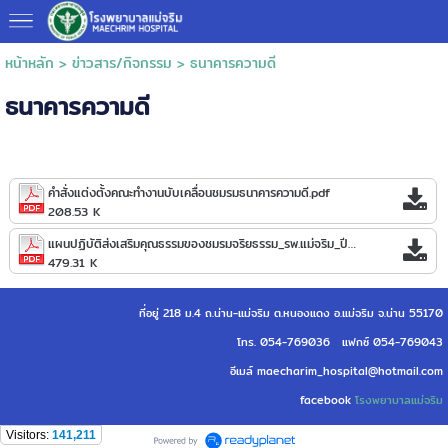
หน้าหลัก
>
ข่าวสาร/กิจกรรม
>
ธนาคารความดี
ธนาคารความดี
คำสั่งแต่งตั้งคณะทำงานบับเคลื่อนชมรมธนาคารความดี.pdf
208.53 K
แผนปฏิบัติส่งเสริมคุณธรรมของชมรมจริยธรรม_รพ.แม่จริม_ปีงบประมาณ_พ.ศ.2566.pdf
479.31 K
ที่อยู่ 218 ม.4 ถ.น่าน-แม่จริม ต.หนองแดง อ.แม่จริม จ.น่าน 55170
โทร. 054-769036 แฟกซ์ 054-769043
อีเมล์ maecharim_hospital@hotmail.com
facebook
โรงพยาบาลแม่จริม
Visitors:
141,211