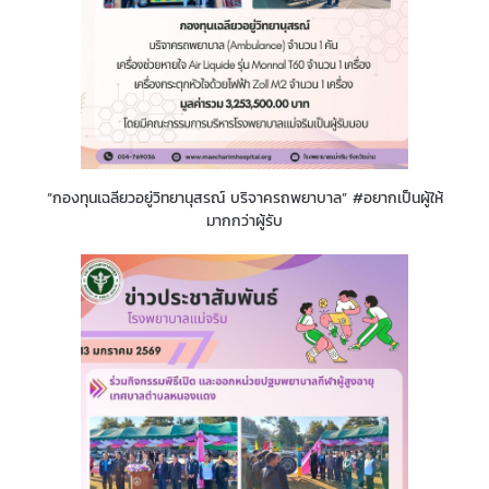
“กองทุนเฉลียวอยู่วิทยานุสรณ์ บริจาครถพยาบาล” #อยากเป็นผู้ให้
มากกว่าผู้รับ