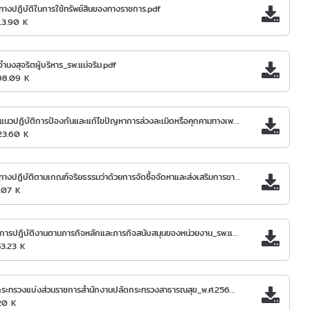
างปฏิบัติในการใช้ทรัพย์สินของทางราชการ.pdf
13.90 K
ำนงสุจริตผู้บริหาร_รพ.แม่จริม.pdf
98.09 K
คู่มือแนวปฏิบัติการป้องกันและแก้ไขปัญหาการล่วงละเมิดหรือคุกคามทางเพศในการทำงาน.pdf
23.60 K
แนวทางปฏิบัติตามเกณฑ์จริยธรรมว่าด้วยการจัดซื้อจัดหาและส่งเสริมการขายยาและเวชภัณฑ์ที่มิใช่ยา_พ.ศ.2564_รพ.แม่จริม.pdf
.07 K
คู่มือการปฎิบัติงานตามภารกิจหลักและภารกิจสนับสนุนของหน่วยงาน_รพ.แม่จริม.pdf
53.23 K
กฎกระทรวงแบ่งส่วนราชการสำนักงานปลัดกระทรวงสาธารณสุข_พ.ศ.2560.pdf
20 K