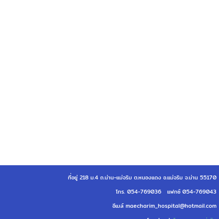
ที่อยู่ 218 ม.4 ถ.น่าน-แม่จริม ต.หนองแดง อ.แม่จริม จ.น่าน 55170
โทร. 054-769036 แฟกซ์ 054-769043
อีเมล์ maecharim_hospital@hotmail.com