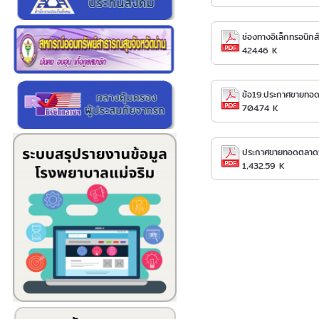
ช่องทางอิเล็กทรอนิกส
424.46 K
ข้อ19.ประกาศขายทอด
704.74 K
ประกาศขายทอดตลาดพั
1,432.59 K