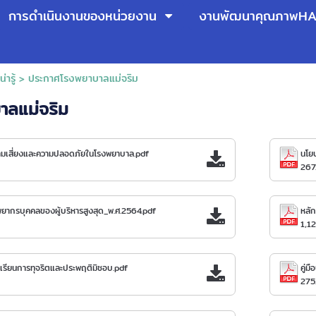
การดำเนินงานของหน่วยงาน
งานพัฒนาคุณภาพH
ารู้
>
ประกาศโรงพยาบาลแม่จริม
าลแม่จริม
มเสี่ยงและความปลอดภัยในโรงพยาบาล.pdf
นโย
267
ยากรบุคคลของผู้บริหารสูงสุด_พ.ศ.2564.pdf
หลัก
1,1
องเรียนการทุจริตและประพฤติมิชอบ.pdf
คู่ม
275