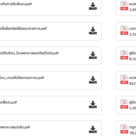
งกันการรับสินบน.pdf
แนวท
2,8
พื่อยืมทรัพย์สินของราชการ.pdf
เจตจ
2,2
ยชน์ทับซ้อน_โรงพยาบาลแม่จริม(ใหม่).pdf
8,3
รื่อง_เกณฑ์จริยธรรมการจ.pdf
812
มเสี่ยง1.pdf
1,4
โรงพยาบาลแม่จริม.pdf
78.