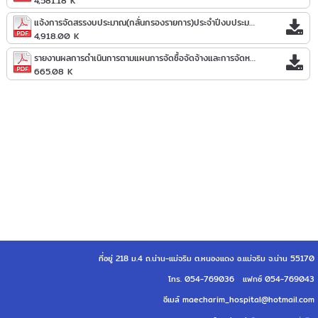
4,581.18 K
แจ้งการจัดสรรงบประมาณ(กลั่นกรองรายการ)ประจำปีงบประมาณ_พ.ศ._2569.pdf
4,918.00 K
รายงานผลการดำเนินการตามแผนการจัดซื้อจัดจ้างและการจัดหาพัสดุ_รอบ_6_เดือน__ประจำปีงบประมาณ_พ.ศ._2569.pdf
665.08 K
ที่อยู่ 218 ม.4 ถ.น่าน-แม่จริม ต.หนองแดง อ.แม่จริม จ.น่าน 55170
โทร. 054-769036 แฟกซ์ 054-769043
อีเมล์ maecharim_hospital@hotmail.com